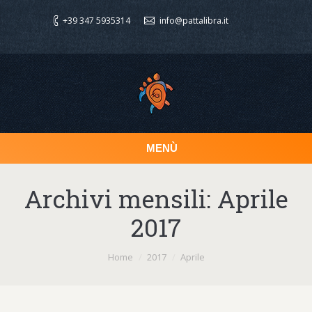
+39 347 5935314
info@pattalibra.it
MENÙ
Archivi mensili:
Aprile
2017
Sei qui:
Home
2017
Aprile