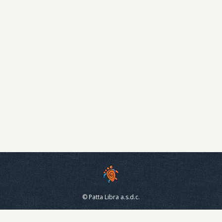
Corso di avvicinamento alla canoa
Avete mai pensato di esplorare la natura da un altro
punto di vista: il fiume? Scoprirete che il mondo ha
tutto un altro sapore a bordo di una canoa, scivolando
sulle acque della Dora Baltea! Ma per farlo, bisogna
imparare a .. navigare! E allora vi proponiamo un
piccolo corso di avvicinamento alla canoa, che…
Aprile 25, 2017
Evento
Per
Valentina
© Patta Libra a.s.d.c.