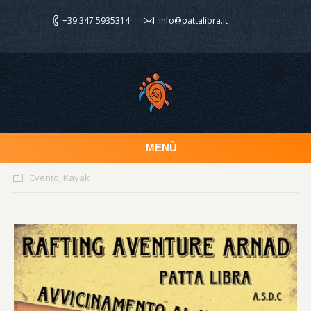
+39 347 5935314
info@pattalibra.it
MENÙ
Evento
,
Kayak