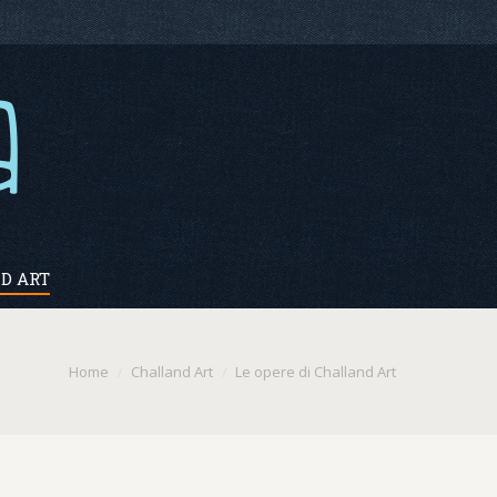
D ART
Home
Challand Art
Le opere di Challand Art