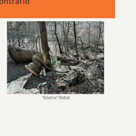
contrario
“Matrix”
finita!