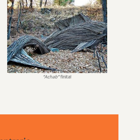
“Achab”
finita!