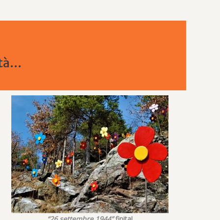
à...
“26 settembre 1944”
finita!