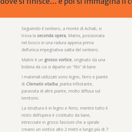
a dove si finisce… e poi si immagina il 
Seguendo il sentiero, a monte di Achab, si
trova la
seconda opera
, Matrix, posizionata
nel bosco in una radura appena prima
dell’unica impegnativa salita del sentiero.
Matrix è un
grosso vortice
, originato da una
bobina da cui si diparte un “filo” di liane.
I materiali utilizzati sono legno, ferro e piante
di
Clematis vitalba
,
pianta infestante,
parassita di altre piante, molto diffusa sul
territorio.
La struttura è in legno e ferro, mentre tutto il
resto dell’opera è costituito da liane,
intrecciate in grossi fascioni che a spirale
creano un vortice alto 2 metri e lungo più di 7