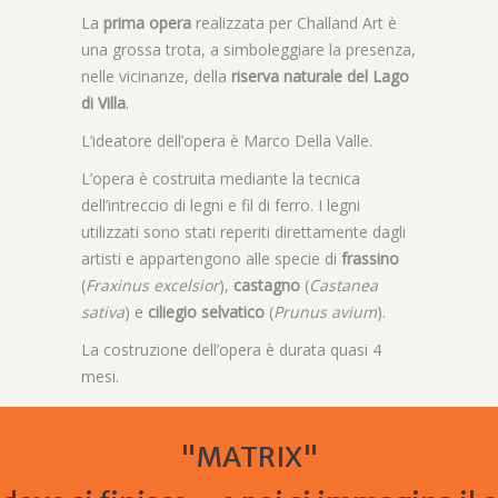
La
prima opera
realizzata per Challand Art è
una grossa trota, a simboleggiare la presenza,
nelle vicinanze, della
riserva naturale del Lago
di Villa
.
L’ideatore dell’opera è Marco Della Valle.
L’opera è costruita mediante la tecnica
dell’intreccio di legni e fil di ferro. I legni
utilizzati sono stati reperiti direttamente dagli
artisti e appartengono alle specie di
frassino
(
Fraxinus excelsior
),
castagno
(
Castanea
sativa
) e
ciliegio selvatico
(
Prunus avium
).
La costruzione dell’opera è durata quasi 4
mesi.
"MATRIX"