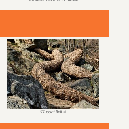
“Flusso”
finita!