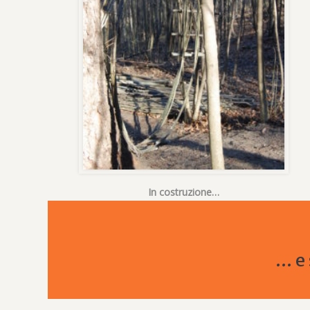
In costruzione…
… e 